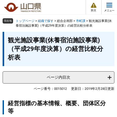
防
ペ
メ
災
ー
ニ
・
メ
災
ジ
ュ
害
ニ
の
ー
組織で探す
情
トップページ
>
組織で探す
>
総合企画部
>
市町課
>
観光施設事業(休
現在地
ュ
報
先
を
養宿泊施設事業)（平成29年度決算）の経営比較分析表
ー
頭
飛
Other Languages
お気に入り
本
ページ番号検索
で
ば
観光施設事業(休養宿泊施設事業)
文
す
し
検索の仕方
組織で探す
サイトマップで探す
（平成29年度決算）の経営比較分
。
て
本
析表
トップページ
文
へ
くらし・環境
ページ内目次
健康・福祉
ページ番号：0015012
更新日：2019年2月28日更新
教育・文化・スポーツ
経営指標の基本情報、概要、団体区分
等
しごと・産業・観光