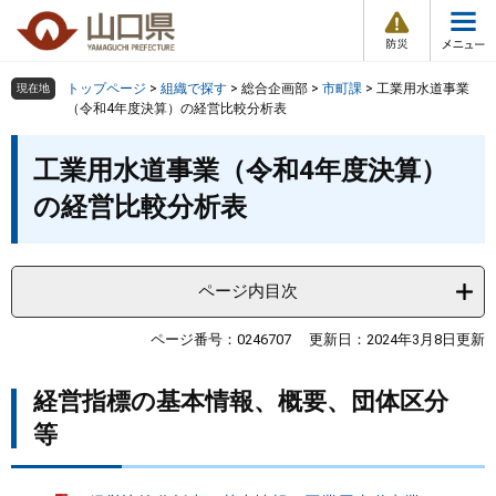
防
ペ
メ
災
ー
ニ
・
メ
災
ジ
ュ
害
ニ
の
ー
組織で探す
情
トップページ
>
組織で探す
>
総合企画部
>
市町課
>
工業用水道事業
現在地
ュ
報
先
を
（令和4年度決算）の経営比較分析表
ー
頭
飛
Other Languages
お気に入り
本
ページ番号検索
で
ば
工業用水道事業（令和4年度決算）
文
す
し
検索の仕方
組織で探す
サイトマップで探す
の経営比較分析表
。
て
本
トップページ
文
へ
ページ内目次
くらし・環境
ページ番号：0246707
更新日：2024年3月8日更新
健康・福祉
経営指標の基本情報、概要、団体区分
教育・文化・スポーツ
等
しごと・産業・観光