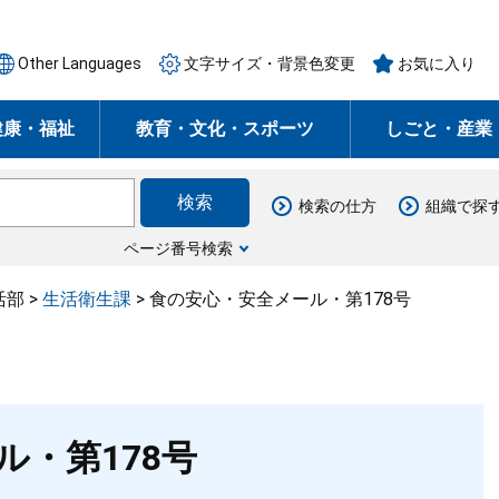
Other Languages
文字サイズ・背景色変更
お気に入り
健康・福祉
教育・文化・スポーツ
しごと・産業
検索の仕方
組織で探
ページ番号検索
活部
>
生活衛生課
>
食の安心・安全メール・第178号
・第178号