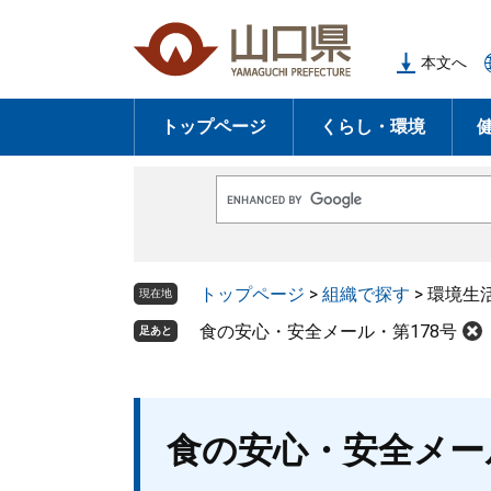
ペ
メ
ー
ニ
本文へ
ジ
ュ
の
ー
トップページ
くらし・環境
先
を
頭
飛
で
ば
G
す
し
o
o
。
て
g
l
本
トップページ
>
組織で探す
>
環境生
e
現在地
文
カ
ス
食の安心・安全メール・第178号
足あと
へ
タ
ム
検
索
本
食の安心・安全メール
文