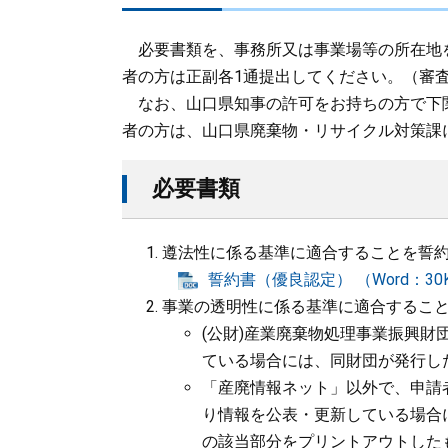
必要書類を、事務所又は事業場等の所在地を
者の方は正副各1通提出してください。（審
なお、山口県知事の許可をお持ちの方で下
者の方は、山口県廃棄物・リサイクル対策課
必要書類
遵法性に係る基準に適合することを誓
​
誓約書（優良認定） （Word：30
事業の透明性に係る基準に適合するこ
(公財)産業廃棄物処理事業振興
ている場合には、同財団が発行し
「産廃情報ネット」以外で、申請
り情報を公表・更新している場合
の該当部分をプリントアウトした