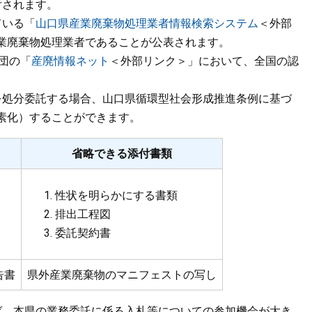
付されます。
ている「
山口県産業廃棄物処理業者情報検索システム
＜外部
業廃棄物処理業者であることが公表されます。
財団の「
産廃情報ネット
＜外部リンク＞
」において、全国の認
を処分委託する場合、山口県循環型社会形成推進条例に基づ
素化）することができます。
省略できる添付書類
性状を明らかにする書類
排出工程図
委託契約書
告書
県外産業廃棄物のマニフェストの写し
ば、本県の業務委託に係る入札等についての参加機会が大き