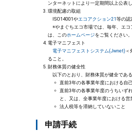
ンターネットにより一定期間以上公表
環境配慮の取組
ISO14001や
エコアクション21
等の認
※やまぐちエコ市場では、毎年、エコア
は、この
ホームページ
をご覧ください
電子マニフェスト
​
電子マニフェストシステム(Jwnet)
＜
ること。
財務体質の健全性
以下のとおり、財務体質が健全である
直前3年の各事業年度における自
直前3年の各事業年度のうちいず
と、又は、全事業年度における営
法人税等を滞納していないこと
申請手続