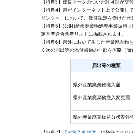
【特典3】優良マークのついた許可証が交
【特典4】県がインターネット上で公開し
リンク＞
」において、優良認定を受けた産
【特典5】(公財)産業廃棄物処理事業振興
定基準適合業者リストに掲載されます。
【特典6】県外において生じた産業廃棄物
く次の届出等の添付書類の一部を省略（簡
届出等の種類
県外産業廃棄物搬入届
県外産業廃棄物搬入変更届
県外産業廃棄物処分状況報
【特典7】
「政策入札制度」
に登録されれ