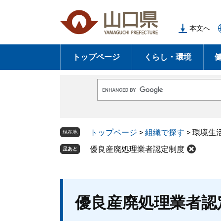
ペ
メ
ー
ニ
本文へ
ジ
ュ
の
ー
トップページ
くらし・環境
先
を
頭
飛
で
ば
G
す
し
o
o
。
て
g
l
本
トップページ
>
組織で探す
>
環境生
e
現在地
文
カ
ス
優良産廃処理業者認定制度
足あと
へ
タ
ム
検
索
本
優良産廃処理業者認
文