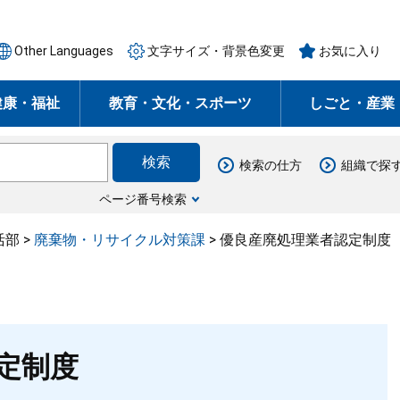
Other Languages
文字サイズ・背景色変更
お気に入り
健康・福祉
教育・文化・スポーツ
しごと・産業
検索の仕方
組織で探
ページ番号検索
活部
>
廃棄物・リサイクル対策課
>
優良産廃処理業者認定制度
定制度