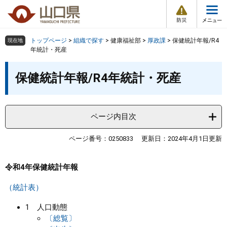
防
ペ
メ
災
ー
ニ
・
メ
災
ジ
ュ
害
ニ
の
ー
組織で探す
情
トップページ
>
組織で探す
>
健康福祉部
>
厚政課
>
保健統計年報/R4
現在地
ュ
報
先
を
年統計・死産
ー
頭
飛
Other Languages
お気に入り
本
ページ番号検索
で
ば
保健統計年報/R4年統計・死産
文
す
し
検索の仕方
組織で探す
サイトマップで探す
。
て
本
トップページ
ページ内目次
文
へ
くらし・環境
ページ番号：0250833
更新日：2024年4月1日更新
健康・福祉
令和4年保健統計年報
（統計表）
教育・文化・スポーツ
1 人口動態
〔総覧〕
しごと・産業・観光