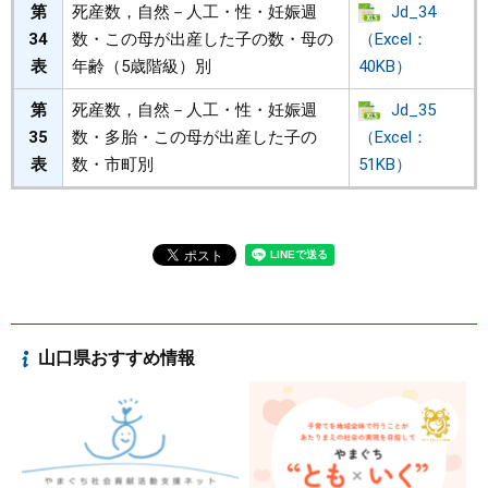
第
死産数，自然－人工・性・妊娠週
Jd_34
34
数・この母が出産した子の数・母の
（Excel：
表
年齢（5歳階級）別
40KB）
第
死産数，自然－人工・性・妊娠週
Jd_35
35
数・多胎・この母が出産した子の
（Excel：
表
数・市町別
51KB）
山口県おすすめ情報