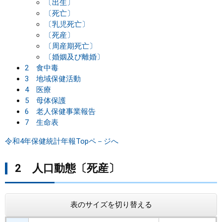
〔出生〕
〔死亡〕
まちづくり
〔乳児死亡〕
〔死産〕
県政情報
〔周産期死亡〕
〔婚姻及び離婚〕
2 食中毒
3 地域保健活動
4 医療
5 母体保護
6 老人保健事業報告
7 生命表
令和4年保健統計年報Topペ－ジへ
2 人口動態〔死産〕
表のサイズを切り替える