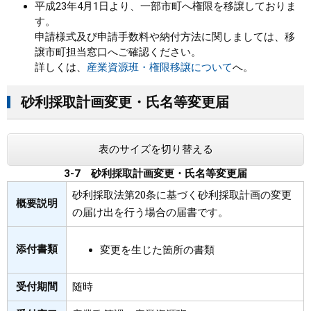
平成23年4月1日より、一部市町へ権限を移譲しておりま
す。
まちづくり
申請様式及び申請手数料や納付方法に関しましては、移
譲市町担当窓口へご確認ください。
県政情報
詳しくは、
産業資源班・権限移譲について
へ。
砂利採取計画変更・氏名等変更届
表のサイズを切り替える
3-7 砂利採取計画変更・氏名等変更届
砂利採取法第20条に基づく砂利採取計画の変更
概要説明
の届け出を行う場合の届書です。
添付書類
変更を生じた箇所の書類
受付期間
随時