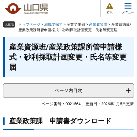
防
ペ
メ
災
ー
ニ
・
メ
災
ジ
ュ
害
ニ
の
ー
組織で探す
情
トップページ
>
組織で探す
>
産業労働部
>
産業政策課
>
産業資源班/
現在地
ュ
報
先
を
産業政策課所管申請様式・砂利採取計画変更・氏名等変更届
ー
頭
飛
Other Languages
お気に入り
本
ページ番号検索
で
ば
産業資源班/産業政策課所管申請様
文
す
し
検索の仕方
組織で探す
サイトマップで探す
式・砂利採取計画変更・氏名等変更
。
て
本
届
トップページ
文
へ
くらし・環境
ページ内目次
健康・福祉
ページ番号：0021564
更新日：2026年1月5日更新
教育・文化・スポーツ
産業政策課 申請書ダウンロード
しごと・産業・観光