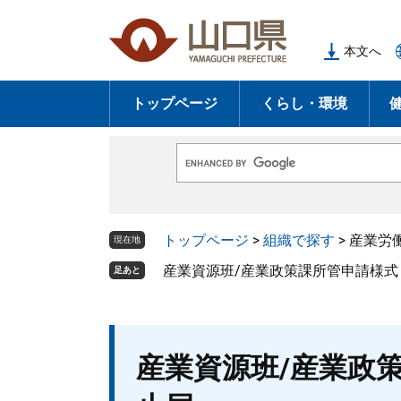
ペ
メ
ー
ニ
本文へ
ジ
ュ
の
ー
トップページ
くらし・環境
先
を
頭
飛
で
ば
G
す
し
o
o
。
て
g
l
本
トップページ
>
組織で探す
>
産業労
e
現在地
文
カ
ス
産業資源班/産業政策課所管申請様式
足あと
へ
タ
ム
検
索
本
産業資源班/産業政
文