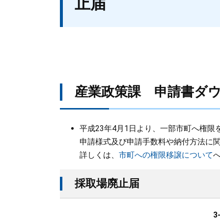
止届
産業政策課 申請書ダ
平成23年4月1日より、一部市町へ権限
申請様式及び申請手数料や納付方法に
詳しくは、
市町への権限移譲について
採取場廃止届
3