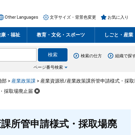
Other Languages
文字サイズ・背景色変更
お気に入り
健康・福祉
教育・文化・スポーツ
しごと・産業
検索の仕方
組織で探
ページ番号検索
働部
>
産業政策課
>
産業資源班/産業政策課所管申請様式・採取
・採取場廃止届
策課所管申請様式・採取場廃