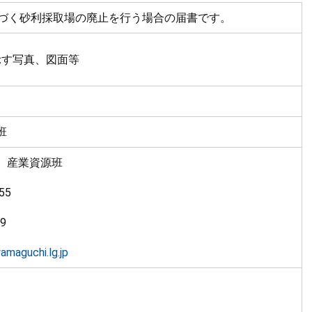
基づく砂利採取場の廃止を行う場合の届書です。
示す写真、図面等
班
 産業資源班
55
9
maguchi.lg.jp