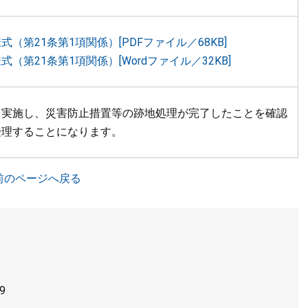
式（第21条第1項関係）[PDFファイル／68KB]
式（第21条第1項関係）[Wordファイル／32KB]
を実施し、災害防止措置等の跡地処理が完了したことを確認
受理することになります。
前のページへ戻る
9