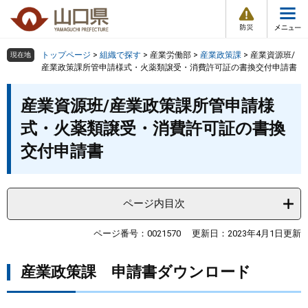
防
ペ
メ
災
ー
ニ
・
メ
災
ジ
ュ
害
ニ
の
ー
組織で探す
情
トップページ
>
組織で探す
>
産業労働部
>
産業政策課
>
産業資源班/
現在地
ュ
報
先
を
産業政策課所管申請様式・火薬類譲受・消費許可証の書換交付申請書
ー
頭
飛
Other Languages
お気に入り
本
ページ番号検索
で
ば
産業資源班/産業政策課所管申請様
文
す
し
検索の仕方
組織で探す
サイトマップで探す
式・火薬類譲受・消費許可証の書換
。
て
本
交付申請書
トップページ
文
へ
くらし・環境
ページ内目次
健康・福祉
ページ番号：0021570
更新日：2023年4月1日更新
教育・文化・スポーツ
産業政策課 申請書ダウンロード
しごと・産業・観光