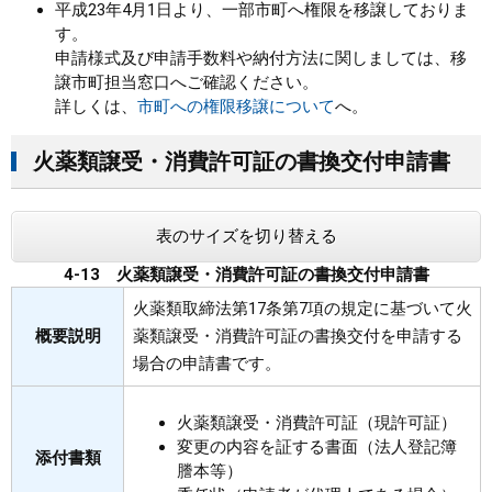
平成23年4月1日より、一部市町へ権限を移譲しておりま
す。
まちづくり
申請様式及び申請手数料や納付方法に関しましては、移
譲市町担当窓口へご確認ください。
県政情報
詳しくは、
市町への権限移譲について
へ。
火薬類譲受・消費許可証の書換交付申請書
表のサイズを切り替える
4-13 火薬類譲受・消費許可証の書換交付申請書
火薬類取締法第17条第7項の規定に基づいて火
概要説明
薬類譲受・消費許可証の書換交付を申請する
場合の申請書です。
火薬類譲受・消費許可証（現許可証）
変更の内容を証する書面（法人登記簿
添付書類
謄本等）