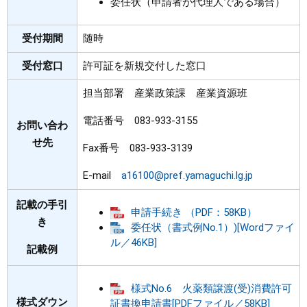
委任状（申請者が代理人である場合）
受付期間
随時
受付窓口
許可証を新規交付した窓口
担当部署 産業政策課 産業資源班
電話番号 083-933-3155
お問い合わ
せ先
Fax番号 083-933-3139
E-mail
a16100@pref.yamaguchi.lg.jp
記載の手引
申請手続き （PDF：58KB）
き
委任状（書式例No.1）)[Wordファイ
ル／46KB]
記載例
様式No.6 火薬類譲渡(受)消費許可
様式ダウン
証書換申請書[PDFファイル／58KB]