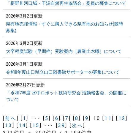
「椹野川河口域・干潟自然再生協議会」委員の募集について
2026年3月2日更新
県有地売却情報・すぐに購入できる県有地のお知らせ(随時
募集)
2026年3月2日更新
大卒程度試験（早期枠）受験案内［農業土木職］について
2026年3月1日更新
令和8年度山口県立山口図書館サポーターの募集について
2026年2月27日更新
「令和7年度 水中ロボット技術研究会 活動報告会」の開催に
ついて
[
前へ
] [
1
] ･･･ [
5
] [
6
] [
7
] [
8
] [
9
] 10 [
11
] [
12
]
[
13
] [
14
] [
15
] ･･･ [
39
] [
次へ
]
271件目 ～ 300件目 / 1,169件中