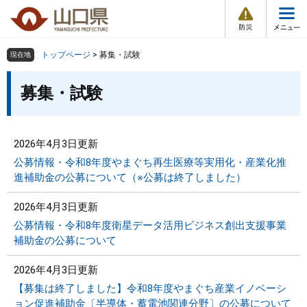
防
ペ
メ
災
ー
ニ
・
メ
災
ジ
ュ
害
ニ
の
ー
組織で探す
情
トップページ
>
募集・試験
現在地
ュ
報
先
を
ー
本
頭
飛
募集・試験
Other Languages
お気に入り
ページ番号検索
文
で
ば
す
し
検索の仕方
組織で探す
サイトマップで探す
。
て
本
2026年4月3日更新
トップページ
文
公募情報・令和8年度やまぐち再生医療等実用化・産業化推
へ
進補助金の公募について（※公募は終了しました）
くらし・環境
2026年4月3日更新
健康・福祉
公募情報・令和8年度衛星データ活用ビジネス創出支援事業
補助金の公募について
教育・文化・スポーツ
2026年4月3日更新
【募集は終了しました】令和8年度やまぐち産業イノベーシ
しごと・産業・観光
ョン促進補助金〔半導体・蓄電池関連分野〕の公募について