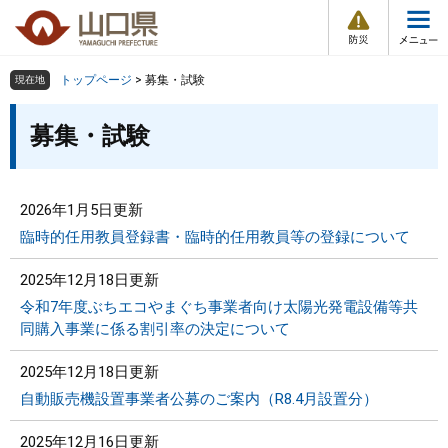
防
ペ
メ
災
ー
ニ
・
メ
災
ジ
ュ
害
ニ
の
ー
組織で探す
情
トップページ
>
募集・試験
現在地
ュ
報
先
を
ー
本
頭
飛
募集・試験
Other Languages
お気に入り
ページ番号検索
文
で
ば
す
し
検索の仕方
組織で探す
サイトマップで探す
。
て
本
2026年1月5日更新
トップページ
文
臨時的任用教員登録書・臨時的任用教員等の登録について
へ
くらし・環境
2025年12月18日更新
令和7年度ぶちエコやまぐち事業者向け太陽光発電設備等共
健康・福祉
同購入事業に係る割引率の決定について
2025年12月18日更新
教育・文化・スポーツ
自動販売機設置事業者公募のご案内（R8.4月設置分）
しごと・産業・観光
2025年12月16日更新