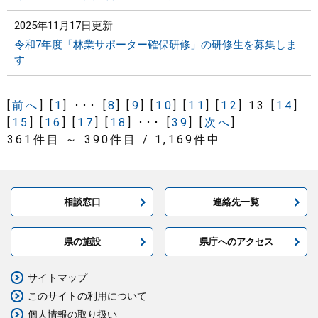
2025年11月17日更新
令和7年度「林業サポーター確保研修」の研修生を募集しま
す
[
前へ
] [
1
] ･･･ [
8
] [
9
] [
10
] [
11
] [
12
] 13 [
14
]
[
15
] [
16
] [
17
] [
18
] ･･･ [
39
] [
次へ
]
361件目 ～ 390件目 / 1,169件中
相談窓口
連絡先一覧
県の施設
県庁へのアクセス
サイトマップ
このサイトの利用について
個人情報の取り扱い