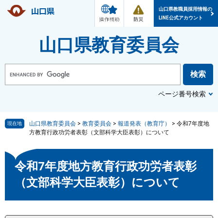
メ
防
ペ
メ
ニ
災
山口県教職員採用情報の
ー
ニ
ュ
・
LINE公式アカウント
ー
災
ジ
ュ
害
情
の
ー
山口県教育委員会
報
先
を
頭
飛
で
ば
G
o
す
し
o
g
。
て
l
ページ番号検索
本
e
カ
文
ス
へ
タ
ム
山口県教育委員会
>
教育委員会
>
報道発表（教育庁）
>
令和7年度地
現在地
検
方教育行政功労者表彰（文部科学大臣表彰）について
索
本
令和7年度地方教育行政功労者表彰
文
（文部科学大臣表彰）について