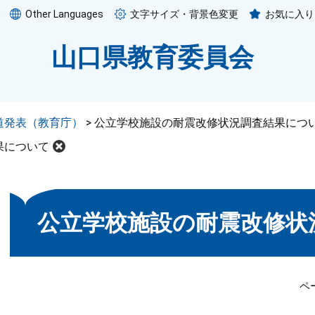
Other Languages
文字サイズ・背景色変更
お気に入り
山口県教育委員会
道発表（教育庁）
>
公立学校施設の耐震改修状況調査結果につ
果について
本
公立学校施設の耐震改修状
文
ペ