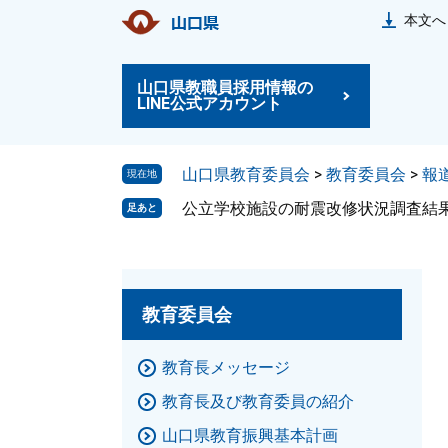
ペ
メ
本文へ
ー
ニ
ジ
ュ
山口県教職員採用情報の
の
ー
LINE公式アカウント
先
を
頭
飛
山口県教育委員会
>
教育委員会
>
報
で
ば
現在地
す
し
公立学校施設の耐震改修状況調査結
足あと
。
て
本
文
へ
教育委員会
教育長メッセージ
教育長及び教育委員の紹介
山口県教育振興基本計画