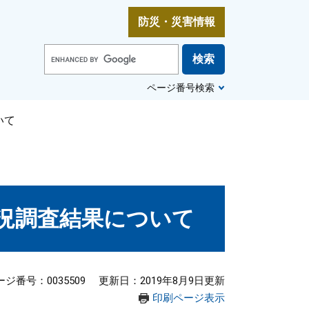
防災・災害情報
G
o
o
ページ番号検索
g
l
e
いて
カ
ス
タ
ム
検
索
況調査結果について
ージ番号：0035509
更新日：2019年8月9日更新
印刷ページ表示