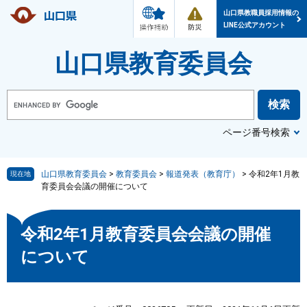
メ
防
ペ
メ
ニ
災
山口県教職員採用情報の
ー
ニ
ュ
・
LINE公式アカウント
ー
災
ジ
ュ
害
情
の
ー
山口県教育委員会
報
先
を
頭
飛
で
ば
G
o
す
し
o
g
。
て
l
ページ番号検索
本
e
カ
文
ス
へ
タ
ム
山口県教育委員会
>
教育委員会
>
報道発表（教育庁）
>
令和2年1月教
現在地
検
育委員会会議の開催について
索
本
令和2年1月教育委員会会議の開催
文
について