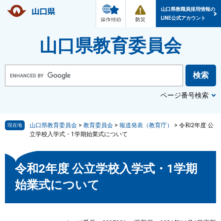
メ
防
ペ
メ
ニ
災
山口県教職員採用情報の
ー
ニ
ュ
・
LINE公式アカウント
ー
災
ジ
ュ
害
情
の
ー
山口県教育委員会
報
先
を
頭
飛
で
ば
G
o
す
し
o
g
。
て
l
ページ番号検索
本
e
カ
文
ス
へ
タ
ム
山口県教育委員会
>
教育委員会
>
報道発表（教育庁）
>
令和2年度 公
現在地
検
立学校入学式・1学期始業式について
索
本
令和2年度 公立学校入学式・1学期
文
始業式について