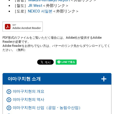
［공항］
Iwakuni-Kintaikyo Airport
＜外部リンク＞
［철도］
JR West
＜外部リンク＞
［도로］
NEXCO 서일본
＜外部リンク＞
PDF形式のファイルをご覧いただく場合には、Adobe社が提供するAdobe
Readerが必要です。
Adobe Readerをお持ちでない方は、バナーのリンク先からダウンロードしてく
ださい。（無料）
야마구치현 소개
야마구치현의 개요
야마구치현의 역사
야마구치현의 산업（공업・농림수산업）