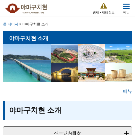
페
메
이
뉴
방재・재해 정보
메뉴
지
를
의
날
Other Languages
톱 페이지
>
야마구치현 소개
시
려
작
본
야마구치현 소개
페이지 번호로 찾기
입
문
니
으
검색 방법
조직에서 찾기
Sitemap
다
로
.
메뉴
본
야마구치현 소개
문
ページ内目次