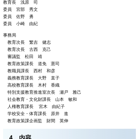
教育長 浅原 司
委員 宮部 秀文
委員 佐野 勇
委員 小崎 由紀
事務局
教育次長 繁吉 健志
教育次長 古西 克己
審議監 松田 靖
教育政策課長 道免 憲司
教職員課長 西村 和彦
義務教育課長 大野 直子
高校教育課長 木村 香織
特別支援教育推進室次長 瀬戸 雅己
社会教育・文化財課長 山本 敏和
人権教育課長 宮木 由紀子
学校安全・体育課長 原井 進
教育政策課企画監 財間 英伸
4 内容