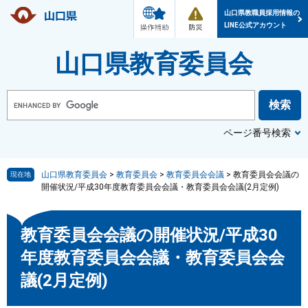
メ
防
ペ
メ
ニ
災
山口県教職員採用情報の
ー
ニ
ュ
・
LINE公式アカウント
ー
災
ジ
ュ
害
情
の
ー
山口県教育委員会
報
先
を
頭
飛
で
ば
G
o
す
し
o
g
。
て
l
ページ番号検索
本
e
カ
文
ス
へ
タ
ム
山口県教育委員会
>
教育委員会
>
教育委員会会議
>
教育委員会会議の
現在地
検
開催状況/平成30年度教育委員会会議・教育委員会会議(2月定例)
索
本
教育委員会会議の開催状況/平成30
文
年度教育委員会会議・教育委員会会
議(2月定例)