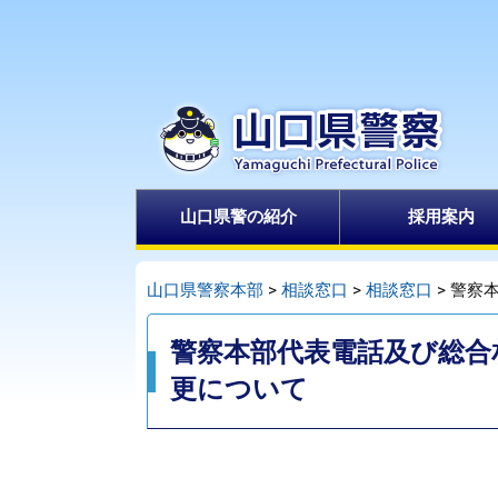
ペ
メ
ー
ニ
ジ
ュ
の
ー
先
を
頭
飛
で
ば
山口県警の紹介
採用案内
す
し
。
て
本
山口県警察本部
>
相談窓口
>
相談窓口
>
警察
文
本
へ
警察本部代表電話及び総合
文
更について​