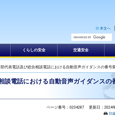
本文へ
G
o
o
g
くらしの安全
交通安全
l
e
カ
ス
タ
本部代表電話及び総合相談電話における自動音声ガイダンスの番号変
ム
検
索
相談電話における自動音声ガイダンスの
ページ番号：0234287
更新日：2024
印