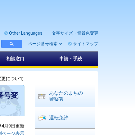
Other Languages
文字サイズ・背景色変更
ページ番号検索
サイトマップ
相談窓口
申請・手続
更について​
あなたのまちの
番号変
警察署
運転免許
年4月9日更新
刷ページ表示