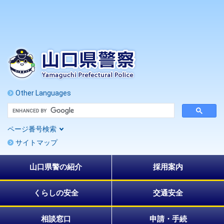
ペ
メ
ー
ニ
ジ
ュ
の
ー
先
を
頭
飛
で
ば
す
し
。
て
Other Languages
本
G
文
o
へ
o
ページ番号検索
g
l
サイトマップ
e
カ
ス
山口県警の紹介
採用案内
タ
ム
検
索
くらしの安全
交通安全
相談窓口
申請・手続