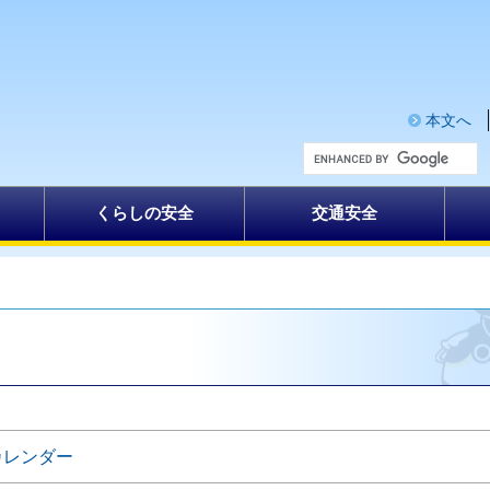
本文へ
G
o
o
g
くらしの安全
交通安全
l
e
カ
ス
タ
ム
検
索
カレンダー