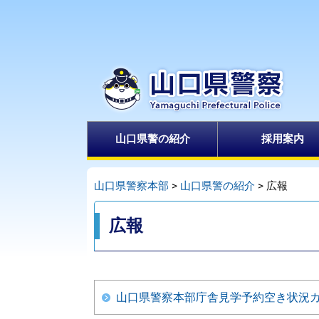
ペ
メ
ー
ニ
ジ
ュ
の
ー
先
を
頭
飛
で
ば
山口県警の紹介
採用案内
す
し
。
て
本
山口県警察本部
>
山口県警の紹介
>
広報
文
本
へ
広報
文
山口県警察本部庁舎見学予約空き状況