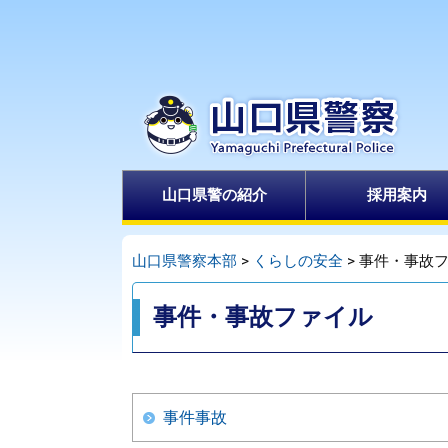
ペ
メ
ー
ニ
ジ
ュ
の
ー
先
を
頭
飛
で
ば
山口県警の紹介
採用案内
す
し
。
て
本
山口県警察本部
>
くらしの安全
>
事件・事故
文
本
へ
事件・事故ファイル
文
事件事故