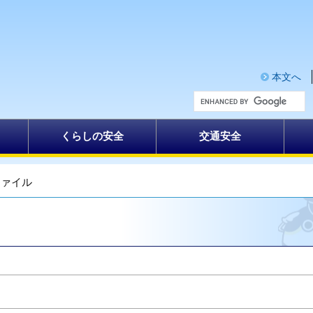
本文へ
G
o
o
g
くらしの安全
交通安全
l
e
カ
ス
タ
ファイル
ム
検
索