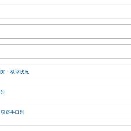
認知・検挙状況
令別
・窃盗手口別