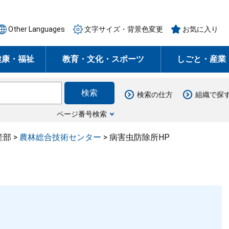
Other Languages
文字サイズ・背景色変更
お気に入り
健康・福祉
教育・文化・スポーツ
しごと・産業
検索の仕方
組織で探
ページ番号検索
産部
>
農林総合技術センター
>
病害虫防除所HP