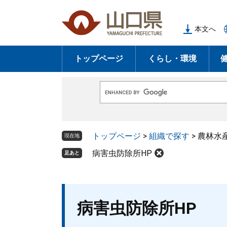
ペ
メ
ー
ニ
本文へ
ジ
ュ
の
ー
トップページ
くらし・環境
先
を
頭
飛
で
ば
G
す
し
o
o
。
て
g
l
本
トップページ
>
組織で探す
>
農林水
e
現在地
文
カ
ス
病害虫防除所HP
足あと
へ
タ
ム
検
索
本
病害虫防除所HP
文