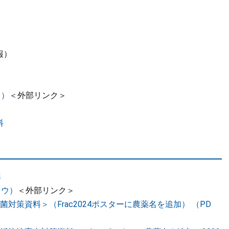
報）
ウ）
＜外部リンク＞
料
準
ドウ）
＜外部リンク＞
対策資料＞（Frac2024ポスターに農薬名を追加） （PD