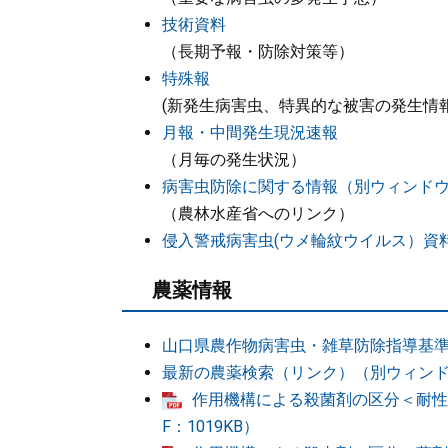
技術資料
（長期予報・防除対策等）
特殊報
(新発生病害虫、特異的な被害の発生情
月報・中間発生現況速報
（月毎の発生状況）
病害虫防除に関する情報（別ウィンド
（農林水産省へのリンク）
侵入警戒病害虫(ウメ輪紋ウイルス）資
農薬情報
山口県農作物病害虫・雑草防除指導基
最新の農薬検索（リンク）（別ウィン
作用機構による殺菌剤の区分＜耐性菌
F：1019KB）