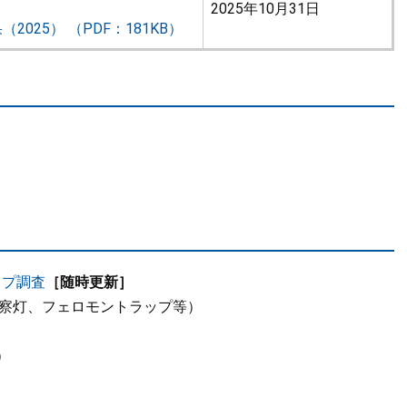
2025年10月31日
25） （PDF：181KB）
）
ップ調査
［随時更新］
、予察灯、フェロモントラップ等）
）