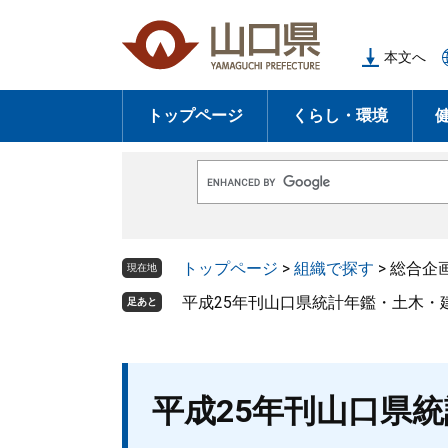
ペ
メ
ー
ニ
本文へ
ジ
ュ
の
ー
トップページ
くらし・環境
先
を
頭
飛
で
ば
G
す
し
o
o
。
て
g
l
本
トップページ
>
組織で探す
>
総合企
e
現在地
文
カ
ス
平成25年刊山口県統計年鑑・土木・
足あと
へ
タ
ム
検
索
本
平成25年刊山口県
文