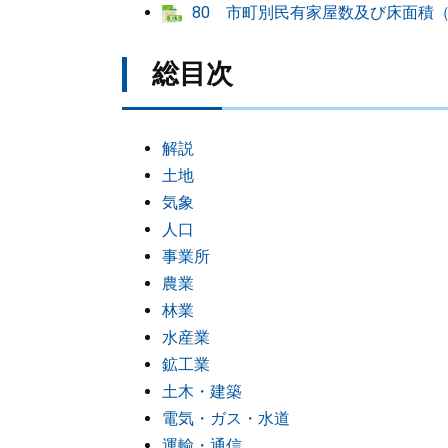
80 市町別民有家屋数及び床面積（Ex
総目次
解説
土地
気象
人口
事業所
農業
林業
水産業
鉱工業
土木・建築
電気・ガス・水道
運輸・通信