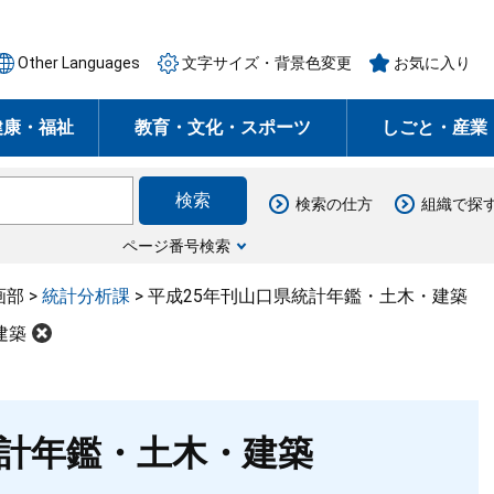
Other Languages
文字サイズ・背景色変更
お気に入り
健康・福祉
教育・文化・スポーツ
しごと・産業
検索の仕方
組織で探
ページ番号検索
画部
>
統計分析課
>
平成25年刊山口県統計年鑑・土木・建築
建築
統計年鑑・土木・建築