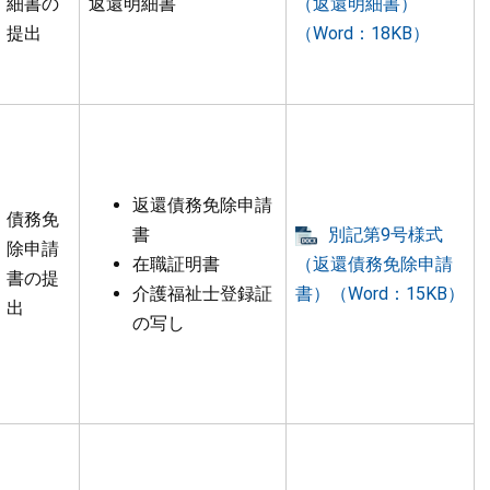
細書の
返還明細書
（返還明細書）
提出
（Word：18KB）
返還債務免除申請
債務免
書
別記第9号様式
除申請
在職証明書
（返還債務免除申請
書の提
介護福祉士登録証
書）（Word：15KB）
出
の写し