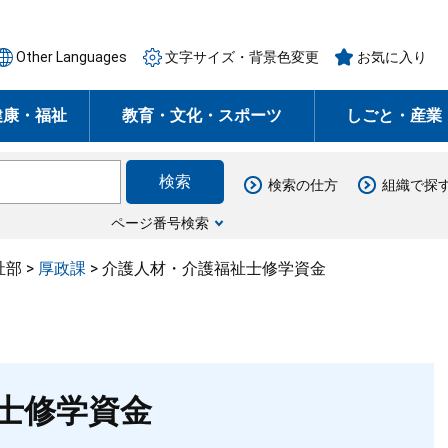
Other Languages
文字サイズ・背景色変更
お気に入り
健康・福祉
教育・文化・スポーツ
しごと・産業
検索の仕方
組織で探
ページ番号検索
祉部
>
厚政課
>
介護人材・介護福祉士修学資金
士修学資金