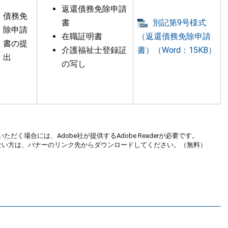
返還債務免除申請
債務免
書
別記第9号様式
除申請
在職証明書
（返還債務免除申請
書の提
介護福祉士登録証
書）（Word：15KB）
出
の写し
ただく場合には、Adobe社が提供するAdobe Readerが必要です。
お持ちでない方は、バナーのリンク先からダウンロードしてください。（無料）