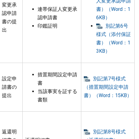
人変更承認申請
変更承
連帯保証人変更承
書）（Word：1
認申請
認申請書
6KB）
書の提
印鑑証明
別記第6号
出
様式（添付保証
書）（Word：1
3KB）
措置期間設定申請
設定申
別記第7号様式
書
請書の
（措置期間設定申請
当該事実を証する
提出
書）（Word：15KB）
書類
返還明
別記第8号様式