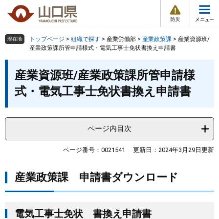
防
ペ
メ
災
ー
ニ
・
メ
災
ジ
ュ
害
ニ
の
ー
組織で探す
情
トップページ
>
組織で探す
>
産業労働部
>
産業政策課
>
産業資源班/
現在地
ュ
報
先
を
産業政策課所管申請様式・電気工事士免状書換え申請書
ー
頭
飛
Other Languages
お気に入り
本
ページ番号検索
で
ば
産業資源班/産業政策課所管申請様
文
す
し
検索の仕方
組織で探す
サイトマップで探す
式・電気工事士免状書換え申請書
。
て
本
トップページ
文
へ
ページ内目次
くらし・環境
ページ番号：0021541
更新日：2024年3月29日更新
健康・福祉
産業政策課 申請書ダウンロード
教育・文化・スポーツ
しごと・産業・観光
電気工事士免状 書換え申請書