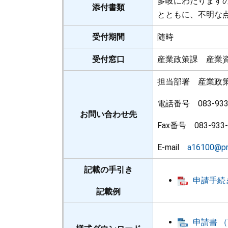
多岐にわたります
添付書類
とともに、不明な
受付期間
随時
受付窓口
産業政策課 産業
担当部署 産業政
電話番号 083-933
お問い合わせ先
Fax番号 083-933-
E-mail
a16100@pre
記載の手引き
申請手続き
記載例
申請書 （