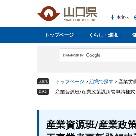
ペ
メ
ー
ニ
本文へ
ジ
ュ
の
ー
トップページ
くらし・環境
先
を
頭
飛
で
ば
G
す
し
o
o
。
て
g
l
本
トップページ
>
組織で探す
>
産業労
e
現在地
文
カ
ス
産業資源班/産業政策課所管申請様
足あと
へ
タ
ム
検
索
本
産業資源班/産業政
文