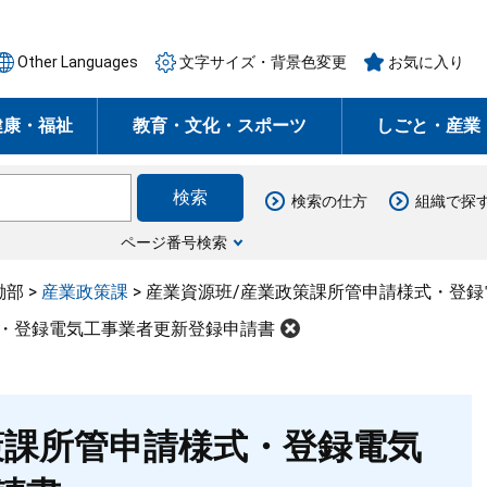
Other Languages
文字サイズ・背景色変更
お気に入り
健康・福祉
教育・文化・スポーツ
しごと・産業
検索の仕方
組織で探
ページ番号検索
働部
>
産業政策課
>
産業資源班/産業政策課所管申請様式・登
式・登録電気工事業者更新登録申請書
策課所管申請様式・登録電気