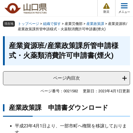
防
ペ
メ
災
ー
ニ
・
メ
災
ジ
ュ
害
ニ
の
ー
組織で探す
情
トップページ
>
組織で探す
>
産業労働部
>
産業政策課
>
産業資源班/
現在地
ュ
報
先
を
産業政策課所管申請様式・火薬類消費許可申請書(煙火)
ー
頭
飛
Other Languages
お気に入り
本
ページ番号検索
で
ば
産業資源班/産業政策課所管申請様
文
す
し
検索の仕方
組織で探す
サイトマップで探す
式・火薬類消費許可申請書(煙火)
。
て
本
トップページ
文
へ
ページ内目次
くらし・環境
ページ番号：0021582
更新日：2023年4月1日更新
健康・福祉
産業政策課 申請書ダウンロード
教育・文化・スポーツ
平成23年4月1日より、一部市町へ権限を移譲しておりま
しごと・産業・観光
す。