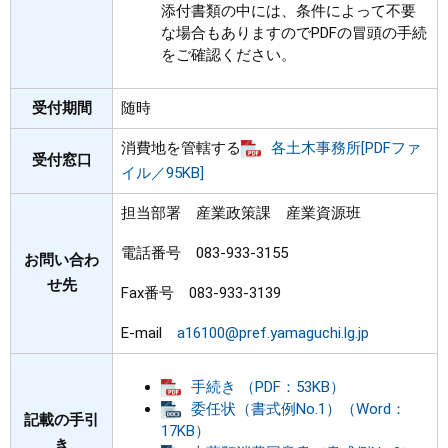
添付書類の中には、条件によって不要
な場合もありますのでPDFの冒頭の手続
をご確認ください。
受付期間
随時
消費地を管轄する
各土木事務所[PDFファ
受付窓口
イル／95KB]
担当部署 産業政策課 産業資源班
電話番号 083-933-3155
お問い合わ
せ先
Fax番号 083-933-3139
E-mail
a16100@pref.yamaguchi.lg.jp
手続き （PDF：53KB）
委任状（書式例No.1）（Word：
記載の手引
17KB）
き