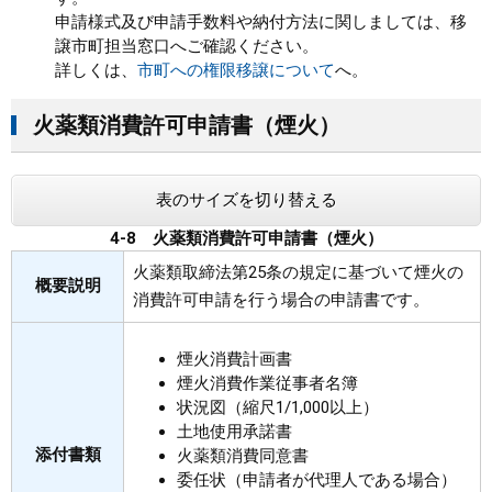
申請様式及び申請手数料や納付方法に関しましては、移
まちづくり
譲市町担当窓口へご確認ください。
詳しくは、
市町への権限移譲について
へ。
県政情報
火薬類消費許可申請書（煙火）
表のサイズを切り替える
4-8 火薬類消費許可申請書（煙火）
火薬類取締法第25条の規定に基づいて煙火の
概要説明
消費許可申請を行う場合の申請書です。
煙火消費計画書
煙火消費作業従事者名簿
状況図（縮尺1/1,000以上）
土地使用承諾書
添付書類
火薬類消費同意書
委任状（申請者が代理人である場合）