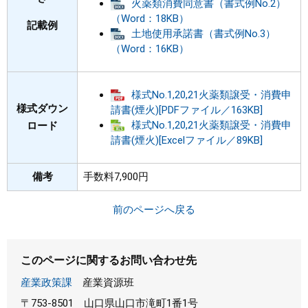
火薬類消費同意書（書式例No.2）
（Word：18KB）
記載例
土地使用承諾書（書式例No.3）
（Word：16KB）
様式No.1,20,21火薬類譲受・消費申
様式ダウン
請書(煙火)[PDFファイル／163KB]
様式No.1,20,21火薬類譲受・消費申
ロード
請書(煙火)[Excelファイル／89KB]
備考
手数料7,900円
前のページへ戻る
このページに関するお問い合わせ先
産業政策課
産業資源班
〒753-8501
山口県山口市滝町1番1号