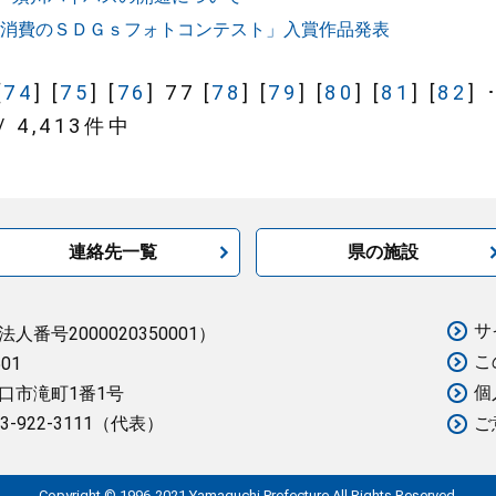
消費のＳＤＧｓフォトコンテスト」入賞作品発表
[
74
] [
75
] [
76
] 77 [
78
] [
79
] [
80
] [
81
] [
82
] 
/ 4,413件中
連絡先一覧
県の施設
サ
法人番号2000020350001）
こ
501
個
口市滝町1番1号
3-922-3111（代表）
ご
Copyright © 1996-2021 Yamaguchi Prefecture.All Rights Reserved.