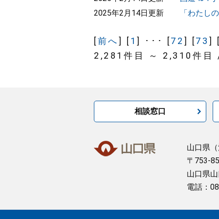
2025年2月14日更新
「わたしの
[
前へ
] [
1
] ･･･ [
72
] [
73
] 
2,281件目 ～ 2,310件目 
相談窓口
山口県
（
〒753-8
山口県山
電話：08