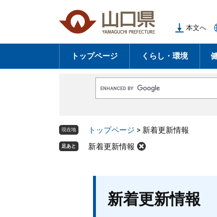
ペ
メ
ー
ニ
本文へ
ジ
ュ
の
ー
トップページ
くらし・環境
先
を
頭
飛
で
ば
G
す
し
o
o
。
て
g
l
本
トップページ
>
新着更新情報
e
現在地
文
カ
ス
新着更新情報
足あと
へ
タ
ム
検
索
本
新着更新情報
文