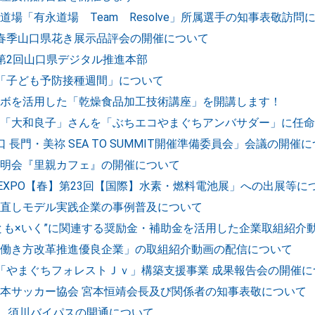
道場「有永道場 Team Resolve」所属選手の知事表敬訪問
春季山口県花き展示品評会の開催について
第2回山口県デジタル推進本部
「子ども予防接種週間」について
ボを活用した「乾燥食品加工技術講座」を開講します！
「大和良子」さんを「ぶちエコやまぐちアンバサダー」に任命
 長門・美祢 SEA TO SUMMIT開催準備委員会」会議の開催
明会『里親カフェ』の開催について
C EXPO【春】第23回【国際】水素・燃料電池展」への出展等に
直しモデル実践企業の事例普及について
とも×いく”に関連する奨励金・補助金を活用した企業取組紹介
働き方改革推進優良企業」の取組紹介動画の配信について
「やまぐちフォレストＪｖ」構築支援事業 成果報告会の開催に
本サッカー協会 宮本恒靖会長及び関係者の知事表敬について
号 須川バイパスの開通について