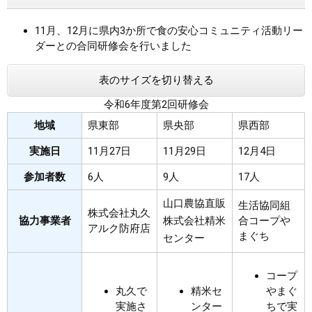
11月、12月に県内3か所で食の安心コミュニティ活動リー
ダーとの合同研修会を行いました
表のサイズを切り替える
令和6年度第2回研修会
地域
県東部
県央部
県西部
実施日
11月27日
11月29日
12月4日
参加者数
6人
9人
17人
山口農協直販
生活協同組
株式会社丸久
協力事業者
株式会社精米
合コープや
アルク防府店
まぐち
センター
コープ
丸久で
精米セ
やまぐ
実施さ
ンター
ちで実