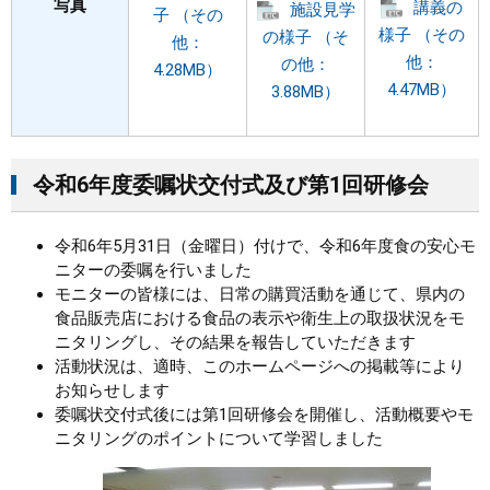
写真
講義の
施設見学
子 （その
様子 （その
の様子 （そ
他：
他：
の他：
4.28MB）
4.47MB）
3.88MB）
令和6年度委嘱状交付式及び第1回研修会
令和6年5月31日（金曜日）付けで、令和6年度食の安心モ
ニターの委嘱を行いました
モニターの皆様には、日常の購買活動を通じて、県内の
食品販売店における食品の表示や衛生上の取扱状況をモ
ニタリングし、その結果を報告していただきます
活動状況は、適時、このホームページへの掲載等により
お知らせします
委嘱状交付式後には第1回研修会を開催し、活動概要やモ
ニタリングのポイントについて学習しました