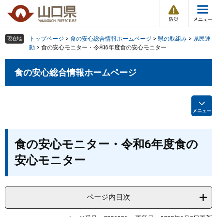
防
ペ
メ
災
ー
ニ
・
メ
災
ジ
ュ
害
ニ
の
ー
組織で探す
情
トップページ
>
食の安心総合情報ホームページ
>
県の取組み
>
県民運
現在地
ュ
報
先
を
動
>
食の安心モニター・令和6年度食の安心モニター
ー
頭
飛
Other Languages
お気に入り
ページ番号検索
で
ば
食の安心総合情報ホームページ
す
し
検索の仕方
組織で探す
サイトマップで探す
。
て
本
トップページ
文
へ
くらし・環境
本
食の安心モニター・令和6年度食の
文
安心モニター
健康・福祉
教育・文化・スポーツ
ページ内目次
しごと・産業・観光