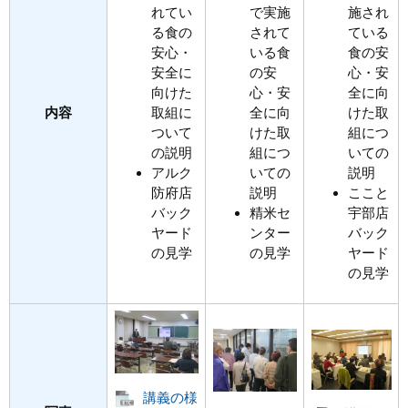
れてい
で実施
施され
る食の
されて
ている
安心・
いる食
食の安
安全に
の安
心・安
向けた
心・安
全に向
内容
取組に
全に向
けた取
ついて
けた取
組につ
の説明
組につ
いての
アルク
いての
説明
防府店
説明
ここと
バック
精米セ
宇部店
ヤード
ンター
バック
の見学
の見学
ヤード
の見学
講義の様