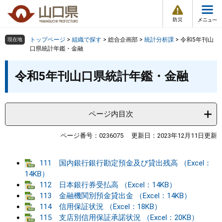
防
ペ
メ
災
ー
ニ
・
メ
災
ジ
ュ
害
ニ
の
ー
組織で探す
情
トップページ
>
組織で探す
>
総合企画部
>
統計分析課
>
令和5年刊山
現在地
ュ
報
先
を
口県統計年鑑・金融
ー
頭
飛
Other Languages
お気に入り
本
ページ番号検索
で
ば
令和5年刊山口県統計年鑑・金融
文
す
し
検索の仕方
組織で探す
サイトマップで探す
。
て
本
トップページ
ページ内目次
文
へ
くらし・環境
ページ番号：0236075
更新日：2023年12月11日更新
健康・福祉
111 国内銀行銀行勘定預金及び貸出残高 （Excel：
14KB）
112 日本銀行券受払高 （Excel：14KB）
教育・文化・スポーツ
113 金融機関別預金貸出金 （Excel：14KB）
114 信用保証状況 （Excel：18KB）
しごと・産業・観光
115 支店別信用保証承諾状況 （Excel：20KB）