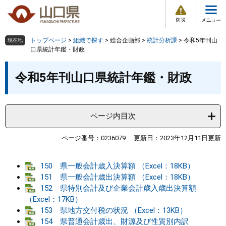
防
ペ
メ
災
ー
ニ
・
メ
災
ジ
ュ
害
ニ
の
ー
組織で探す
情
トップページ
>
組織で探す
>
総合企画部
>
統計分析課
>
令和5年刊山
現在地
ュ
報
先
を
口県統計年鑑・財政
ー
頭
飛
Other Languages
お気に入り
本
ページ番号検索
で
ば
令和5年刊山口県統計年鑑・財政
文
す
し
検索の仕方
組織で探す
サイトマップで探す
。
て
本
トップページ
ページ内目次
文
へ
くらし・環境
ページ番号：0236079
更新日：2023年12月11日更新
健康・福祉
150 県一般会計歳入決算額 （Excel：18KB）
151 県一般会計歳出決算額 （Excel：18KB）
152 県特別会計及び企業会計歳入歳出決算額
教育・文化・スポーツ
（Excel：17KB）
153 県地方交付税の状況 （Excel：13KB）
しごと・産業・観光
154 県普通会計歳出、財源及び性質別内訳