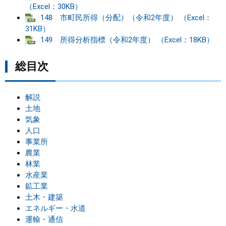
（Excel：30KB）
148 市町民所得（分配）（令和2年度） （Excel：
まちづくり
31KB）
149 所得分析指標（令和2年度） （Excel：18KB）
県政情報
総目次
解説
土地
気象
人口
事業所
農業
林業
水産業
鉱工業
土木・建築
エネルギー・水道
運輸・通信