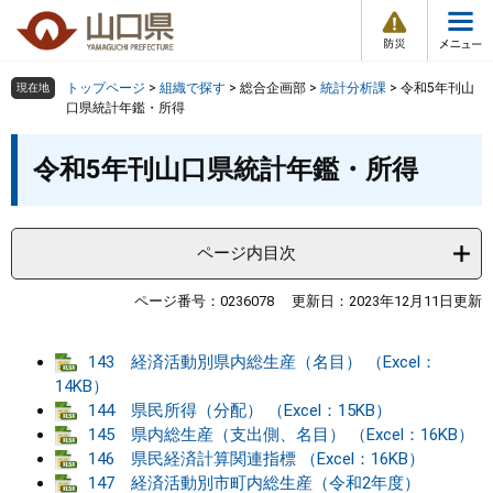
防
ペ
メ
災
ー
ニ
・
メ
災
ジ
ュ
害
ニ
の
ー
組織で探す
情
トップページ
>
組織で探す
>
総合企画部
>
統計分析課
>
令和5年刊山
現在地
ュ
報
先
を
口県統計年鑑・所得
ー
頭
飛
Other Languages
お気に入り
本
ページ番号検索
で
ば
令和5年刊山口県統計年鑑・所得
文
す
し
検索の仕方
組織で探す
サイトマップで探す
。
て
本
トップページ
ページ内目次
文
へ
くらし・環境
ページ番号：0236078
更新日：2023年12月11日更新
健康・福祉
143 経済活動別県内総生産（名目） （Excel：
14KB）
144 県民所得（分配） （Excel：15KB）
教育・文化・スポーツ
145 県内総生産（支出側、名目） （Excel：16KB）
146 県民経済計算関連指標 （Excel：16KB）
しごと・産業・観光
147 経済活動別市町内総生産（令和2年度）