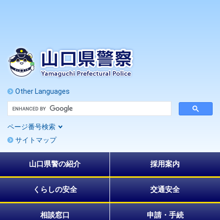
ペ
メ
ー
ニ
ジ
ュ
の
ー
先
を
頭
飛
で
ば
す
し
。
て
Other Languages
本
G
文
o
へ
o
ページ番号検索
g
l
サイトマップ
e
カ
ス
山口県警の紹介
採用案内
タ
ム
検
索
くらしの安全
交通安全
相談窓口
申請・手続