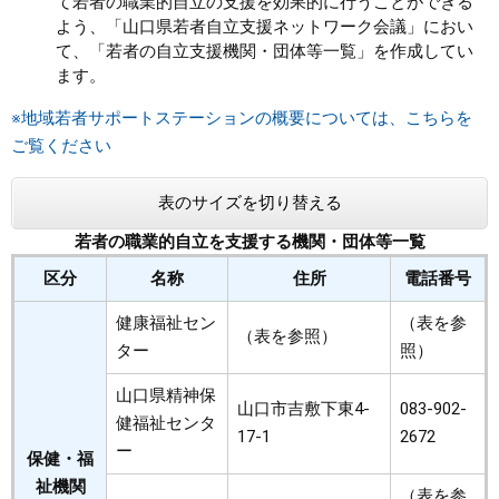
て若者の職業的自立の支援を効果的に行うことができる
よう、「山口県若者自立支援ネットワーク会議」におい
まちづくり
て、「若者の自立支援機関・団体等一覧」を作成してい
ます。
県政情報
※地域若者サポートステーションの概要については、こちらを
ご覧ください
表のサイズを切り替える
若者の職業的自立を支援する機関・団体等一覧
区分
名称
住所
電話番号
健康福祉セン
（表を参
（表を参照）
ター
照）
山口県精神保
山口市吉敷下東4-
083-902-
健福祉センタ
17-1
2672
ー
保健・福
祉機関
（表を参