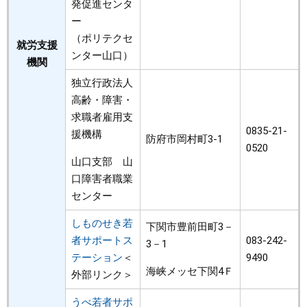
発促進センタ
ー
（ポリテクセ
就労支援
ンター山口）
機関
独立行政法人
高齢・障害・
求職者雇用支
0835-21-
援機構
防府市岡村町3-1
0520
山口支部 山
口障害者職業
センター
しものせき若
下関市豊前田町3－
者サポートス
083-242-
3－1
テーション
＜
9490
海峡メッセ下関4Ｆ
外部リンク＞
うべ若者サポ