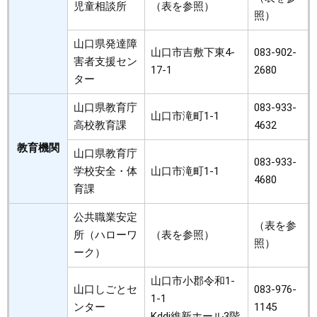
児童相談所
（表を参照）
照）
山口県発達障
山口市吉敷下東4-
083-902-
害者支援セン
17-1
2680
ター
山口県教育庁
083-933-
山口市滝町1-1
高校教育課
4632
教育機関
山口県教育庁
083-933-
学校安全・体
山口市滝町1-1
4680
育課
公共職業安定
（表を参
所（ハローワ
（表を参照）
照）
ーク）
山口市小郡令和1-
山口しごとセ
083-976-
1-1
ンター
1145
Kddi維新ホール3階