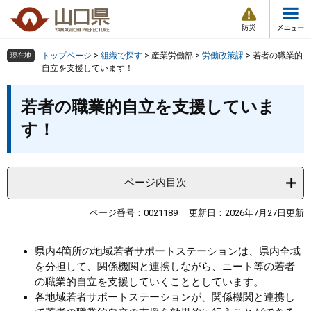
防
ペ
メ
災
ー
ニ
・
メ
災
ジ
ュ
害
ニ
の
ー
組織で探す
情
トップページ
>
組織で探す
>
産業労働部
>
労働政策課
>
若者の職業的
現在地
ュ
報
先
を
自立を支援しています！
ー
頭
飛
Other Languages
お気に入り
本
ページ番号検索
で
ば
若者の職業的自立を支援していま
文
す
し
検索の仕方
組織で探す
サイトマップで探す
す！
。
て
本
トップページ
文
へ
ページ内目次
くらし・環境
ページ番号：0021189
更新日：2026年7月27日更新
健康・福祉
県内4箇所の地域若者サポートステーションは、県内全域
教育・文化・スポーツ
を分担して、関係機関と連携しながら、ニート等の若者
の職業的自立を支援していくこととしています。
各地域若者サポートステーションが、関係機関と連携し
しごと・産業・観光