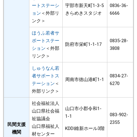
ートステーシ
宇部市新天町1-3-5
0836-36-
ョン
＜外部リ
きらめきスタジオ
6666
ンク＞
ほうふ若者サ
ポートステー
0835-28-
防府市栄町1-1-17
ション
＜外部
3808
リンク＞
しゅうなん若
者サポートス
0834-27-
周南市徳山港町1-1
テーション
＜
6270
外部リンク＞
社会福祉法人
山口市小郡令和1-
山口県社会福
083-902-
1-1
祉協議会
2355
民間支援
山口県福祉人
KDDI維新ホール3階
機関
材センター