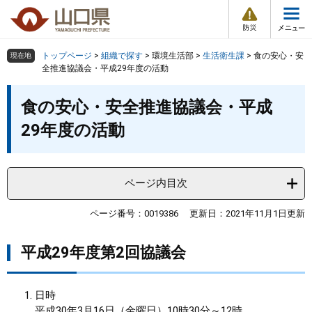
防
ペ
メ
災
ー
ニ
・
メ
災
ジ
ュ
害
ニ
の
ー
組織で探す
情
トップページ
>
組織で探す
>
環境生活部
>
生活衛生課
>
食の安心・安
現在地
ュ
報
先
を
全推進協議会・平成29年度の活動
ー
頭
飛
Other Languages
お気に入り
本
ページ番号検索
で
ば
食の安心・安全推進協議会・平成
文
す
し
検索の仕方
組織で探す
サイトマップで探す
29年度の活動
。
て
本
トップページ
文
へ
ページ内目次
くらし・環境
ページ番号：0019386
更新日：2021年11月1日更新
健康・福祉
平成29年度第2回協議会
教育・文化・スポーツ
日時
しごと・産業・観光
平成30年3月16日（金曜日）10時30分～12時