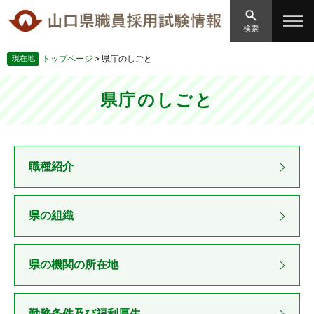
ペ
メ
ー
ニ
ジ
ュ
の
ー
現在地
トップページ
>
県庁のしごと
先
を
頭
飛
本
で
ば
県庁のしごと
文
す。
し
て
本
文
職種紹介
へ
県の組織
県の機関の所在地
勤務条件及び福利厚生