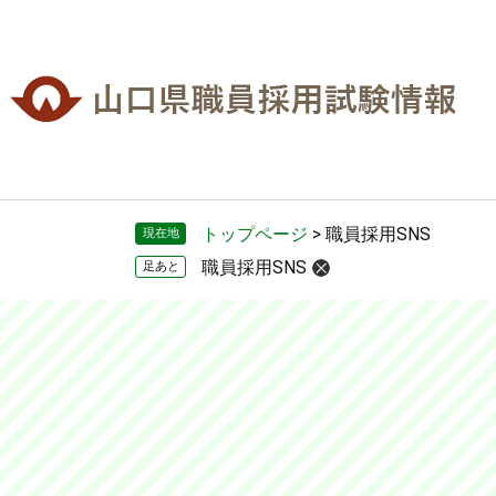
ペ
メ
ー
ニ
ジ
ュ
の
ー
先
を
頭
飛
で
ば
す。
し
て
トップページ
>
職員採用SNS
現在地
本
職員採用SNS
足あと
文
へ
本
文