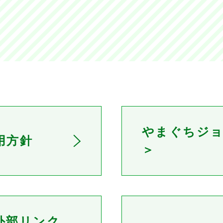
やまぐちジ
用方針
＞
外部リンク