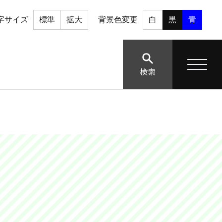
字サイズ
標準
拡大
背景色変更
白
黒
青