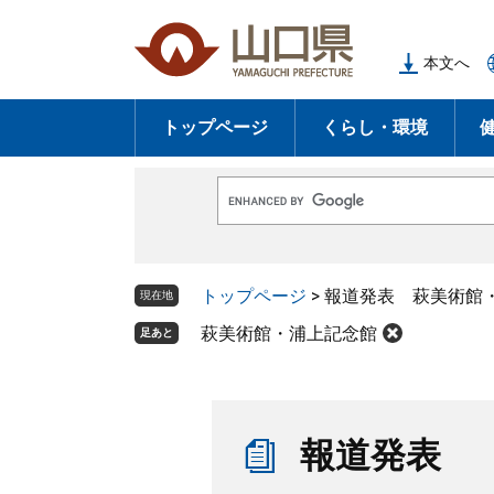
ペ
メ
ー
ニ
本文へ
ジ
ュ
の
ー
トップページ
くらし・環境
先
を
頭
飛
で
ば
G
す
し
o
o
。
て
g
l
本
トップページ
>
報道発表 萩美術館
e
現在地
文
カ
ス
萩美術館・浦上記念館
足あと
へ
タ
ム
検
索
本
文
報道発表