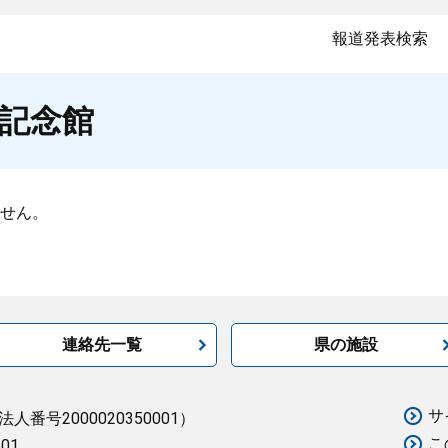
報道発表検索
記念館
せん。
連絡先一覧
県の施設
サ
法人番号2000020350001）
こ
501