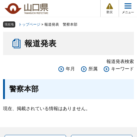
防
ペ
メ
災
ー
ニ
・
メ
災
ジ
ュ
害
ニ
の
ー
組織で探す
情
トップページ
>
報道発表 警察本部
現在地
ュ
報
先
を
ー
本
頭
飛
Other Languages
お気に入り
ページ番号検索
報道発表
文
で
ば
す
し
検索の仕方
組織で探す
サイトマップで探す
。
て
報道発表検索
本
トップページ
年月
所属
キーワード
文
へ
くらし・環境
警察本部
健康・福祉
現在、掲載されている情報はありません。
教育・文化・スポーツ
しごと・産業・観光