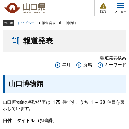
防
ペ
メ
災
ー
ニ
・
メ
災
ジ
ュ
害
ニ
の
ー
組織で探す
情
トップページ
>
報道発表 山口博物館
現在地
ュ
報
先
を
ー
本
頭
飛
Other Languages
お気に入り
ページ番号検索
報道発表
文
で
ば
す
し
検索の仕方
組織で探す
サイトマップで探す
。
て
報道発表検索
本
トップページ
年月
所属
キーワード
文
へ
くらし・環境
山口博物館
健康・福祉
山口博物館の報道発表は
175
件です。うち
1 ～ 30
件目を表
示しています。
教育・文化・スポーツ
日付
タイトル
担当課
しごと・産業・観光