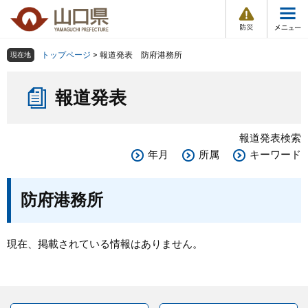
防
ペ
メ
災
ー
ニ
・
メ
災
ジ
ュ
害
ニ
の
ー
組織で探す
情
トップページ
>
報道発表 防府港務所
現在地
ュ
報
先
を
ー
本
頭
飛
Other Languages
お気に入り
ページ番号検索
報道発表
文
で
ば
す
し
検索の仕方
組織で探す
サイトマップで探す
。
て
報道発表検索
本
トップページ
年月
所属
キーワード
文
へ
くらし・環境
防府港務所
健康・福祉
現在、掲載されている情報はありません。
教育・文化・スポーツ
しごと・産業・観光