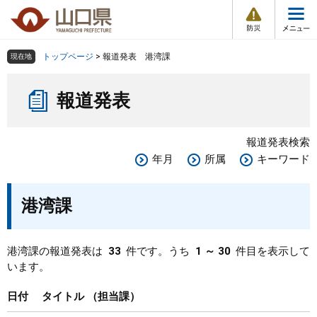
防
ペ
メ
災
ー
ニ
・
メ
災
ジ
ュ
害
ニ
の
ー
組織で探す
情
トップページ
>
報道発表 港湾課
現在地
ュ
報
先
を
ー
本
頭
飛
Other Languages
お気に入り
ページ番号検索
報道発表
文
で
ば
す
し
検索の仕方
組織で探す
サイトマップで探す
。
て
報道発表検索
本
トップページ
年月
所属
キーワード
文
へ
くらし・環境
港湾課
健康・福祉
港湾課の報道発表は
33
件です。うち
1 ～ 30
件目を表示して
います。
教育・文化・スポーツ
日付
タイトル
担当課
しごと・産業・観光