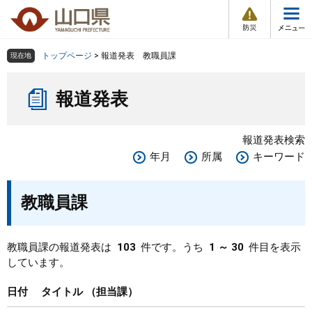
防
ペ
メ
災
ー
ニ
・
メ
災
ジ
ュ
害
ニ
の
ー
組織で探す
情
トップページ
>
報道発表 教職員課
現在地
ュ
報
先
を
ー
本
頭
飛
Other Languages
お気に入り
ページ番号検索
報道発表
文
で
ば
す
し
検索の仕方
組織で探す
サイトマップで探す
。
て
報道発表検索
本
トップページ
年月
所属
キーワード
文
へ
くらし・環境
教職員課
健康・福祉
教職員課の報道発表は
103
件です。うち
1 ～ 30
件目を表示
しています。
教育・文化・スポーツ
日付
タイトル
担当課
しごと・産業・観光