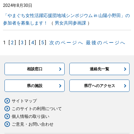
2024年8月30日
「やまぐち女性活躍応援団地域シンポジウム in 山陽小野田」の
参加者を募集します！
男女共同参画課
1
[
2
]
[
3
]
[
4
]
[
5
]
次のページへ
最後のページへ
相談窓口
連絡先一覧
県の施設
県庁へのアクセス
サイトマップ
このサイトの利用について
個人情報の取り扱い
ご意見・お問い合わせ