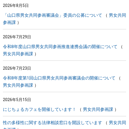
2026年8月5日
まちづくり
「山口県男女共同参画審議会」委員の公募について
男女共同
参画課
県政情報
2026年7月29日
令和8年度山口県男女共同参画推進連携会議の開催について
男女共同参画課
2026年7月23日
令和8年度第1回山口県男女共同参画審議会の開催について
男女共同参画課
2026年5月15日
にじちょるカフェを開催しています！
男女共同参画課
性の多様性に関する法律相談窓口を開設しています
男女共同