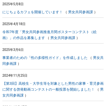
2025年5月8日
にじちょるカフェを開催しています！
男女共同参画課
2025年4月18日
令和7年度「男女共同参画推進月間ポスターコンテスト（絵
画）」の作品を募集します
男女共同参画課
2025年3月6日
事業者のための「性の多様性ガイド」を作成しました
男女共
同参画課
2024年11月25日
【第3回】高校生・大学生等を対象とした男性の家事・育児参画
に関する啓発動画コンテストの一般投票を開始しました！
男
女共同参画課