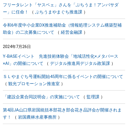
フリータレント「ヤスベェ」さんを「ぶちうま！アンバサダ
ー」に任命！
ぶちうまやまぐち推進課
令和6年度中小企業DX推進補助金（情報処理システム構築型補
助金）の二次募集について
経営金融課
2024年7月26日
Y-BASEイベント 先進技術体験会「地域活性化×メタバース
×AI」の開催について
デジタル推進局デジタル政策課
ＳＬやまぐち号運転開始45周年に係るイベントの開催について
観光プロモーション推進室
「建設企業合同説明会」の実施について
監理課
第4回JA山口県岩国統括本部花き部会花き品評会が開催されま
す！
岩国農林水産事務所