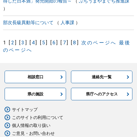
得した日本酒」発売開始の報告～
ぶちうまやまぐち推進課
部次長級異動等について
人事課
1
[
2
]
[
3
]
[
4
]
[
5
]
[
6
]
[
7
]
[
8
]
次のページへ
最後
のページへ
相談窓口
連絡先一覧
県の施設
県庁へのアクセス
サイトマップ
このサイトの利用について
個人情報の取り扱い
ご意見・お問い合わせ