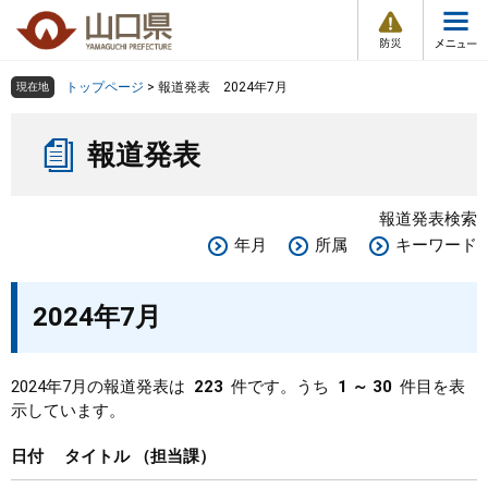
防
ペ
メ
災
ー
ニ
・
メ
災
ジ
ュ
害
ニ
の
ー
組織で探す
情
トップページ
>
報道発表 2024年7月
現在地
ュ
報
先
を
ー
本
頭
飛
Other Languages
お気に入り
ページ番号検索
報道発表
文
で
ば
す
し
検索の仕方
組織で探す
サイトマップで探す
。
て
報道発表検索
本
トップページ
年月
所属
キーワード
文
へ
くらし・環境
2024年7月
健康・福祉
2024年7月の報道発表は
223
件です。うち
1 ～ 30
件目を表
示しています。
教育・文化・スポーツ
日付
タイトル
担当課
しごと・産業・観光