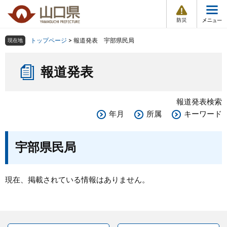
防
ペ
メ
災
ー
ニ
・
メ
災
ジ
ュ
害
ニ
の
ー
組織で探す
情
トップページ
>
報道発表 宇部県民局
現在地
ュ
報
先
を
ー
本
頭
飛
Other Languages
お気に入り
ページ番号検索
報道発表
文
で
ば
す
し
検索の仕方
組織で探す
サイトマップで探す
。
て
報道発表検索
本
トップページ
年月
所属
キーワード
文
へ
くらし・環境
宇部県民局
健康・福祉
現在、掲載されている情報はありません。
教育・文化・スポーツ
しごと・産業・観光