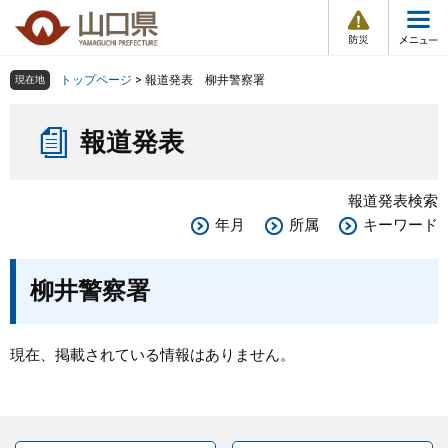
防
ペ
メ
災
ー
ニ
・
メ
災
ジ
ュ
害
ニ
の
ー
組織で探す
情
トップページ
>
報道発表 柳井警察署
現在地
ュ
報
先
を
ー
本
頭
飛
Other Languages
お気に入り
ページ番号検索
報道発表
文
で
ば
す
し
検索の仕方
組織で探す
サイトマップで探す
。
て
報道発表検索
本
トップページ
年月
所属
キーワード
文
へ
くらし・環境
柳井警察署
健康・福祉
現在、掲載されている情報はありません。
教育・文化・スポーツ
しごと・産業・観光