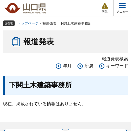
防
ペ
メ
災
ー
ニ
・
メ
災
ジ
ュ
害
ニ
の
ー
組織で探す
情
トップページ
>
報道発表 下関土木建築事務所
現在地
ュ
報
先
を
ー
本
頭
飛
Other Languages
お気に入り
ページ番号検索
報道発表
文
で
ば
す
し
検索の仕方
組織で探す
サイトマップで探す
。
て
報道発表検索
本
トップページ
年月
所属
キーワード
文
へ
くらし・環境
下関土木建築事務所
健康・福祉
現在、掲載されている情報はありません。
教育・文化・スポーツ
しごと・産業・観光