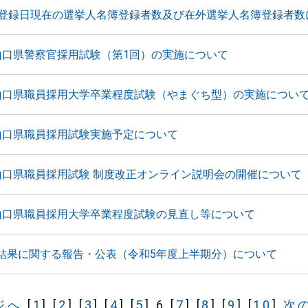
月登録日現在の選挙人名簿登録者数及び在外選挙人名簿登録者数
山口県警察官採用試験（第1回）の実施について
山口県職員採用大学卒業程度試験（やまぐち型）の実施につい
山口県職員採用試験実施予定について
山口県職員採用試験 制度改正オンライン説明会の開催について
山口県職員採用大学卒業程度試験の見直し等について
結果に関する報告・公表（令和5年度上半期分）について
ジへ
[
1
]
[
2
]
[
3
]
[
4
]
[
5
]
6
[
7
]
[
8
]
[
9
]
[
10
]
次