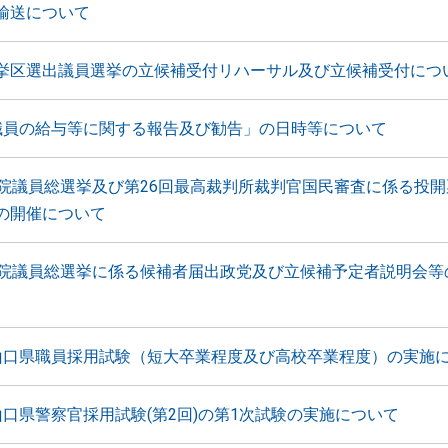
輸送について
挙区選出議員選挙の立候補受付リハーサル及び立候補受付につ
職員の給与等に関する報告及び勧告」の日時等について
議院議員総選挙及び第26回最高裁判所裁判官国民審査に係る投
の開催について
議院議員総選挙に係る候補者届出政党及び立候補予定者説明会等
山口県職員採用試験（短大卒業程度及び高校卒業程度）の実施
山口県警察官採用試験(第2回)の第1次試験の実施について