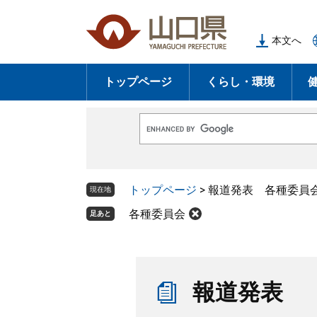
ペ
メ
ー
ニ
本文へ
ジ
ュ
の
ー
トップページ
くらし・環境
先
を
頭
飛
で
ば
G
す
し
o
o
。
て
g
l
本
トップページ
>
報道発表 各種委員
e
現在地
文
カ
ス
各種委員会
足あと
へ
タ
ム
検
索
本
文
報道発表