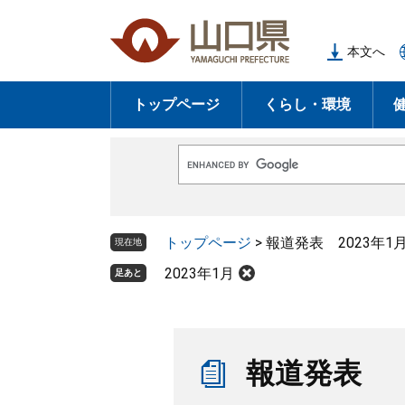
ペ
メ
ー
ニ
本文へ
ジ
ュ
の
ー
トップページ
くらし・環境
先
を
頭
飛
で
ば
G
す
し
o
o
。
て
g
l
本
トップページ
>
報道発表 2023年1
e
現在地
文
カ
ス
2023年1月
足あと
へ
タ
ム
検
索
本
文
報道発表