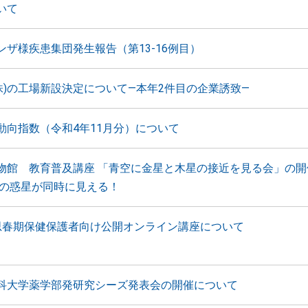
いて
ンザ様疾患集団発生報告（第13-16例目）
T(株)の工場新設決定について―本年2件目の企業誘致―
動向指数（令和4年11月分）について
物館 教育普及講座 「青空に金星と木星の接近を見る会」の開
つの惑星が同時に見える！
思春期保健保護者向け公開オンライン講座について
科大学薬学部発研究シーズ発表会の開催について