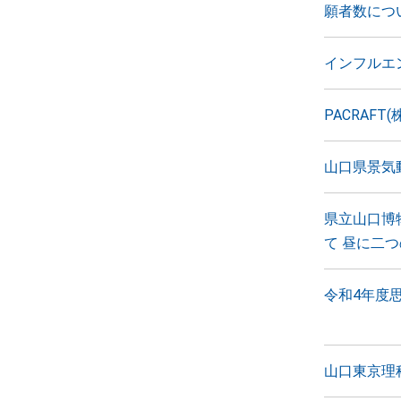
願者数につ
インフルエ
PACRAF
山口県景気
県立山口博
て 昼に二
令和4年度
山口東京理