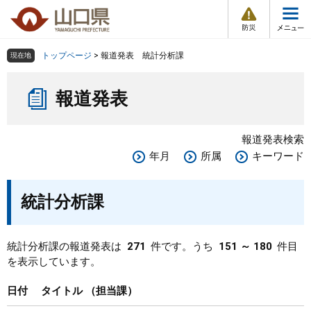
防
ペ
メ
災
ー
ニ
・
メ
災
ジ
ュ
害
ニ
の
ー
組織で探す
情
トップページ
>
報道発表 統計分析課
現在地
ュ
報
先
を
ー
本
頭
飛
Other Languages
お気に入り
ページ番号検索
報道発表
文
で
ば
す
し
検索の仕方
組織で探す
サイトマップで探す
。
て
報道発表検索
本
トップページ
年月
所属
キーワード
文
へ
くらし・環境
統計分析課
健康・福祉
統計分析課の報道発表は
271
件です。うち
151 ～ 180
件目
を表示しています。
教育・文化・スポーツ
日付
タイトル
担当課
しごと・産業・観光